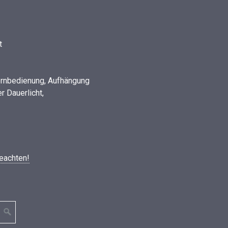
t
Fernbedienung, Aufhängung
er Dauerlicht,
eachten!