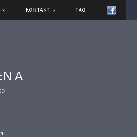
GN
KONTAKT
FAQ
N A
00
n.