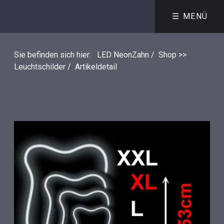
☰ MENÜ
Sie befinden sich hier:
LED NeonZahn
/
Shop >>
Leuchtschilder
/
Artikeldetail