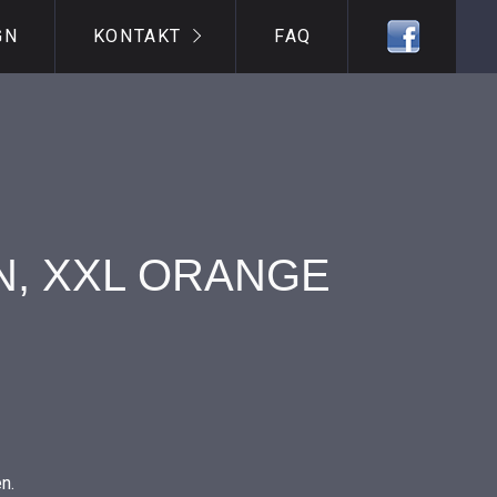
GN
KONTAKT
FAQ
, XXL ORANGE
n.