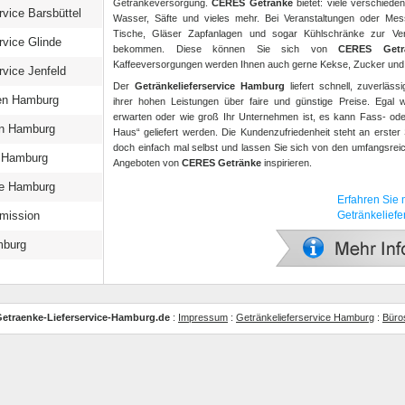
Getränkeversorgung.
CERES Getränke
bietet: viele verschiedene
rvice Barsbüttel
Wasser, Säfte und vieles mehr. Bei Veranstaltungen oder Mes
Tische, Gläser Zapfanlagen und sogar Kühlschränke zur Ver
rvice Glinde
bekommen. Diese können Sie sich von
CERES Getr
Kaffeeversorgungen werden Ihnen auch gerne Kekse, Zucker und Mi
rvice Jenfeld
Der
Getränkelieferservice Hamburg
liefert schnell, zuverläss
en Hamburg
ihrer hohen Leistungen über faire und günstige Preise. Egal w
erwarten oder wie groß Ihr Unternehmen ist, es kann Fass- ode
n Hamburg
Haus“ geliefert werden. Die Kundenzufriedenheit steht an erster 
doch einfach mal selbst und lassen Sie sich von den umfangsreic
n Hamburg
Angeboten von
CERES Getränke
inspirieren.
ice Hamburg
Erfahren Sie
mission
Getränkelief
mburg
etraenke-Lieferservice-Hamburg.de
:
Impressum
:
Getränkelieferservice Hamburg
:
Büro