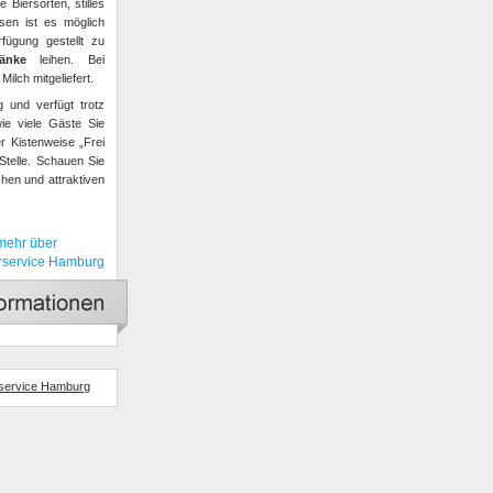
 Biersorten, stilles
sen ist es möglich
fügung gestellt zu
änke
leihen. Bei
lch mitgeliefert.
ig und verfügt trotz
ie viele Gäste Sie
r Kistenweise „Frei
Stelle. Schauen Sie
hen und attraktiven
 mehr über
erservice Hamburg
service Hamburg