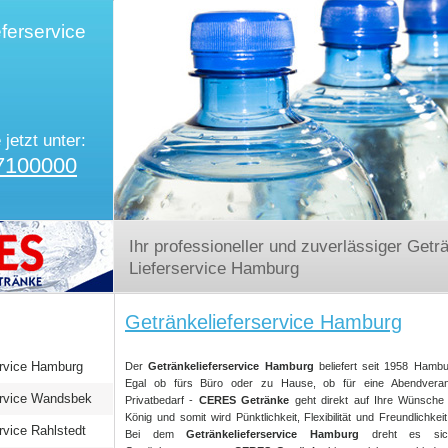
ferservice
 jetzt unter:
7100000
Ihr professioneller und zuverlässiger Getr
Lieferservice Hamburg
Getränkelieferservice Hamburg
ervice Hamburg
Der
Getränkelieferservice Hamburg
beliefert seit 1958 Hamb
Egal ob fürs Büro oder zu Hause, ob für eine Abendveran
ervice Wandsbek
Privatbedarf -
CERES Getränke
geht direkt auf Ihre Wünsche 
König und somit wird Pünktlichkeit, Flexibilität und Freundlichke
rvice Rahlstedt
Bei dem
Getränkelieferservice Hamburg
dreht es sic